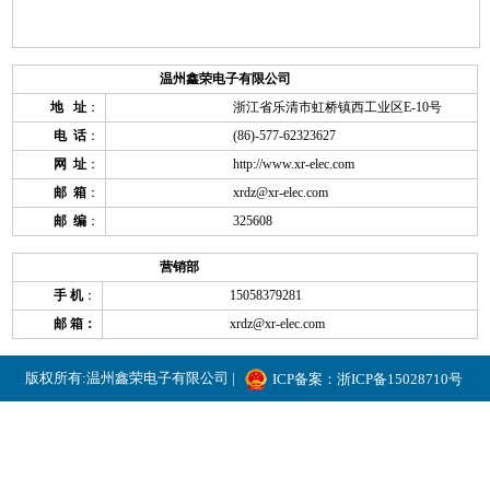
温州鑫荣电子有限公司
地 址
：
浙江省乐清市虹桥镇西工业区E-10号
电 话
：
(86)-577-62323627
网 址
：
http://www.xr-elec.com
邮 箱
：
xrdz@xr-elec.com
邮 编
：
325608
营销部
手 机
：
15058379281
邮 箱：
xrdz@xr-elec.com
版权所有:温州鑫荣电子有限公司 |
ICP备案：浙ICP备15028710号